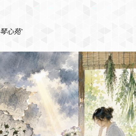
"琴心苑"