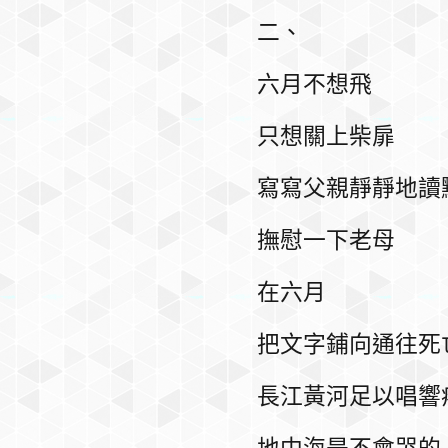
二、
六月不想飛
只想關上柴扉
寫寫父親靜靜地讀
撫慰一下老母
在六月
把文字鋪向通往死
長江黃河足以唱響