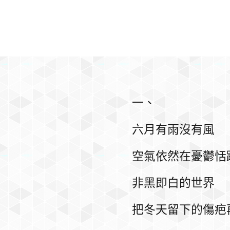
一、
六月有雨沒有風
空氣依然在憂鬱恬
非黑即白的世界
把冬天留下的傷疤