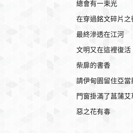
總會有一束光
在穿過銘文碎片之
最終滲透在江河
文明又在這裡復活
柴扉的書香
請伊甸園留住亞當
門窗掛滿了菖蒲艾
惡之花有毒