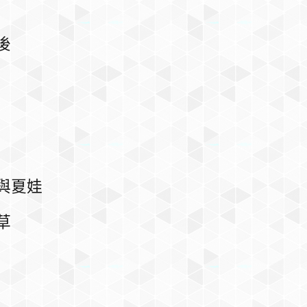
後
與夏娃
草