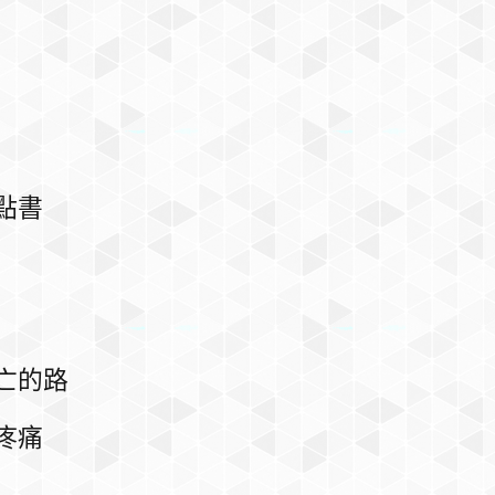
點書
亡的路
疼痛