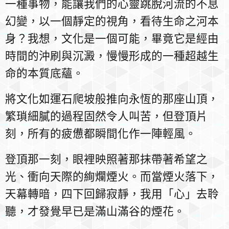
一種事物，能讓我們的心靈跳脫河流的不息
幻變，以一個靜定的視角，看待生命之河本
身？我想，文化是一個可能，畢竟它是經由
時間的沖刷與沉澱，慢慢形成的一種超越生
命的本質底蘊。
將文化如運石爬坡般推向永恆的那座山頂，
繁瑣細膩的過程固然令人叫苦，但登頂片
刻，所有的疲憊都瞬間化作一陣輕風。
登頂那一刻，眼裡映照著那抹帶著希望之
光、衝向天際的絢爛煙火。而當煙火落下，
天幕轉暗，四下回歸寂靜，我用「心」去聆
聽，才發覺早已是滿山滿谷的煙花。