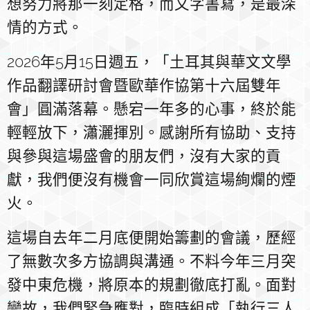
想努力將那一刻定格，而文字書寫，是最深
情的方式。
2026年5月15日週五，「土耳其與華文文學
作品翻譯研討會暨歐華作協第十六屆雙年
會」圓滿落幕。懸宕一年多的心事，終於能
輕輕放下，瀟灑揮別。感謝所有協助、支持
與參與這場盛會的朋友們，沒有大家的貢
獻，我們便沒有機會一同欣賞這場絢爛的煙
火。
這場自去年二月底便開始籌劃的會議，歷經
了無數次多方協調與溝通。不料今年三月突
發中東危機，將原本的規劃徹底打亂。面對
變故，我們緊急應對，臨時組成「執行三人