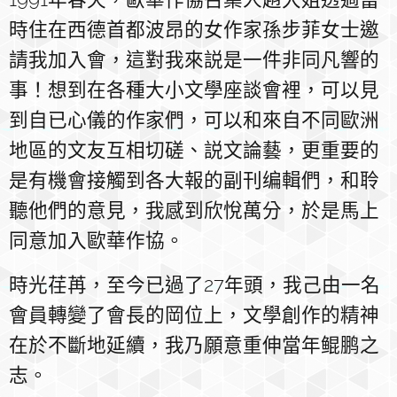
時住在西德首都波昂的女作家孫步菲女士邀
請我加入會，這對我來説是一件非同凡響的
事！想到在各種大小文學座談會裡，可以見
到自已心儀的作家們，可以和來自不同歐洲
地區的文友互相切磋、説文論藝，更重要的
是有機會接觸到各大報的副刊编輯們，和聆
聽他們的意見，我感到欣悅萬分，於是馬上
同意加入歐華作協。
時光荏苒，至今已過了27年頭，我己由一名
會員轉變了會長的岡位上，文學創作的精神
在於不斷地延續，我乃願意重伸當年鲲鹏之
志。