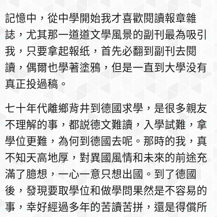
記憶中，從中學開始我才喜歡閱讀報章雜
誌，尤其那一道道文學風景的副刊最為吸引
我，只要拿起報纸，首先必翻到副刊去閱
讀，偶爾也學著塗鴉，但是一直到大學没有
真正投過稿。
七十年代離鄉背井到德國求學，是很多親友
不理解的事，都説德文難讀，入學試難，拿
學位更難，為何到德國去呢。那時的我，真
不知天高地厚，對異國風情和未來的前途充
滿了臆想，一心一意只想出國。到了德國
後，發現要取學位和做學問果然是不容易的
事，幸好經過多年的苦讀苦拼，還是得償所