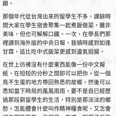
願。
那個年代從台灣出來的留學生不多，課餘時
間大家在學生宿舍聚集一起煮飯做菜，雖非
美味，但也可解解口饞。一次，在學長們那
裡讀到海外版的中央日報，我頓時感到如逢
甘霖，這比吃中式飯菜更感到盪氣迴腸。
在世上彷彿沒有什麼東西能像一份中文報
紙，在短短的分秒之間即可以把你，從一個
鳥不生蛋的地方帶回熟悉的故鄉，然後可以
悉知當下時局的風風雨雨，要不是自已經歷
過那段窮留學生的生活，特別是那淡淡的鄉
愁，怎能體會什麼叫作精神糧食呢，又怎會