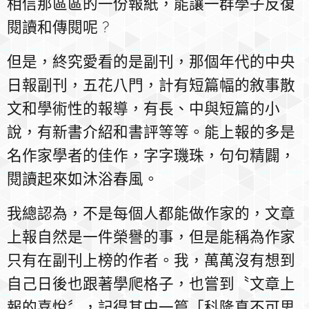
相信那區區的一份報紙，能讓一群學子反復
閱讀和傳閱呢 ?
但是，終究愛看的是副刊，那個年代的中央
日報副刊，五花八門，計有短篇幅的敘事散
文和學術性的報導，有長、中與短篇的小
說，有新書介紹和書評等等。能上報的多是
名作家學者的佳作，字字璣珠，句句精闢，
閱讀起來如沐浴春風。
我總認為，不是每個人都能做作家的，文章
上報自然是一件榮譽的事，但是能稱為作家
只有在副刊上榜的作者。我，萬萬沒有想到
自己日後也跟著學爬格子，也嘗到〝文章上
報的喜悅〞，記得其中一篇「科隆真不可思