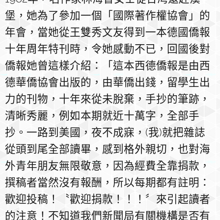
堡，她為了參加一個「國際著作權協會」的
年會，當她從王雙秀文友得到一本德國僑報
十年周年特刊時，令她感動不已，回國後對
僑報她曾這樣介紹：「這本西德僑報是由西
德華僑協會出版的，由華僑出錢，留學生出
力的刊物，十年來從未脫棄，手抄的筆跡，
清晰秀麗，例如本期就近十萬字，全部手
抄。一路到美國，夜不成寐，(我)就把雜誌
從頭到尾全部讀畢，感到格外親切，也對海
外青年朋友無限敬意，因為經費全靠捐款，
撰稿者當然沒有報酬，所以每期都有註明：
歡迎投稿！〝歡迎捐款！！！〞來引起讀者
的注意！不知道我們新聞局有關機構是否有