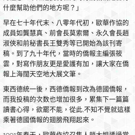
什麼幫助他們的地方呢？」
早在七十年代末、八零年代初，歐華作協的
成員如龔慧真、前會長莫索爾、永久會長趙
淑俠和前秘書長王雙秀等已開始為該刊寄
稿。到了九十年代，當時的僑報主編張筱
雲，對寫作朋友更是愛護有加，讓大家在僑
報上海闊天空地大展文筆。
東西德統一後，西德僑報到改為德國僑報，
而我投稿的次数也增加很多，累集下一篇篇
讀書心得，欲罷不能，從此,不知不覺就這樣
乘著德國僑報的翅膀飛翔起來。
1991年春天，歐華作協召集人趙大姐透過當