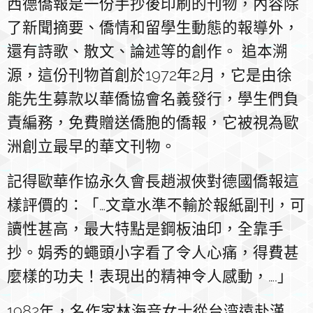
西德僑報是一份手抄後印刷的刊物，內容除
了新聞摘要、僑情和留學生動態的報導外，
還有詩歌、散文、論述等的創作。 追本溯
源，這份刊物首創於1972年2月，它是由徐
能先生募款以華僑協會名義發行，學生們負
責編務，免費贈送僑胞的僑報，它被視為歐
洲創立最早的華文刊物。
記得歐華作協永久會長趙淑俠對德國僑報這
樣評價的：「…文章水準不輸於報紙副刊，可
讀性甚高，最大特點是鋼板油印，全靠手
抄。娟秀的蠅頭小字看了令人心痛，得費甚
麼樣的功夫！表現出的精神令人感動，….」
1982年，名作家林海音女士從台湾遠赴漢