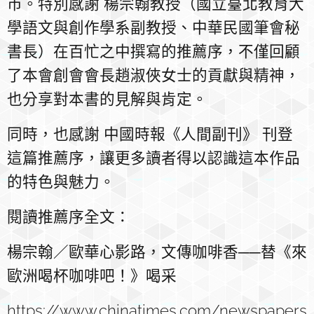
市。特別感謝 楊宗翰教授（國立臺北教育大
學語文與創作學系副教授、中華民國筆會秘
書長）在百忙之中撰寫的推薦序，不僅回顧
了本會創會會長趙淑俠女士的貢獻與精神，
也分享對本書的見解與肯定。
同時，也感謝 中國時報《人間副刊》 刊登
這篇推薦序，讓更多讀者得以認識這本作品
的特色與魅力。
閱讀推薦序全文：
楊宗翰／歐華心影路，文傳咖啡香──替《來
歐洲喝杯咖啡吧！》喝采
https://www.chinatimes.com/newspapers