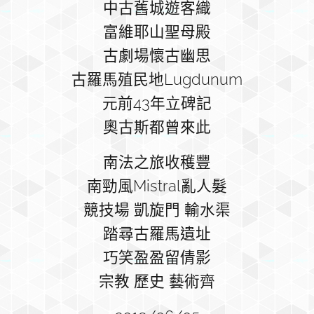
中古舊城遊客織
富維耶山聖母殿
古劇場懷古幽思
古羅馬殖民地Lugdunum
元前43年立碑記
奧古斯都曾來此
南法之旅收穫豐
南勁風Mistral亂人髮
競技場 凱旋門 輸水渠
踏尋古羅馬遺址
巧笑盈盈留倩影
宗教 歷史 藝術齊