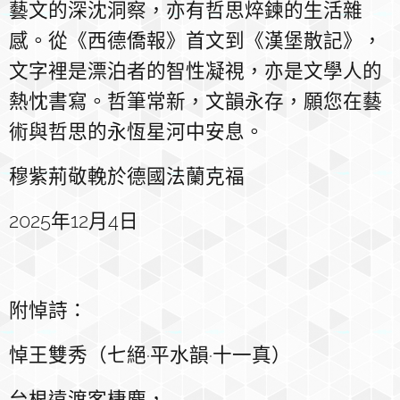
藝文的深沈洞察，亦有哲思焠鍊的生活雜
感。從《西德僑報》首文到《漢堡散記》，
文字裡是漂泊者的智性凝視，亦是文學人的
熱忱書寫。哲筆常新，文韻永存，願您在藝
術與哲思的永恆星河中安息。
穆紫荊敬輓於德國法蘭克福
2025年12月4日
附悼詩：
悼王雙秀
（七絕·平水韻·十一真）
台根遠渡客棲塵，