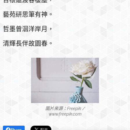
藝苑研思筆有神。
哲墨曾洇洋岸月，
清輝長伴故園春。
圖片來源：Freepik /
www.freepik.com
Share