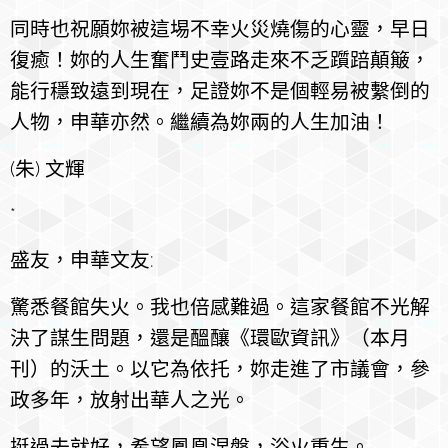
同時也祝願妳被這埸不幸火災燒傷的心靈，早日
復癒！妳的人生奮鬥史壹路走來不乏躓踣顛簸，
能行穩致遠到現在，足證妳不是個輕易被繫倒的
人物，申華亦然。繼續為妳兩的人生加油！
(朱) 文輝
*
盛友，申華文友:
驚悉餐館失火。我也倍感難過。這家餐館不光解
決了謀生問題，還是醞釀《環歐資訊》（本月
刊）的沃土。以它為依托，妳走進了市議會，參
政多年，放射出華人之光。
挺過去就好，希望鳳凰涅槃，浴火重生。