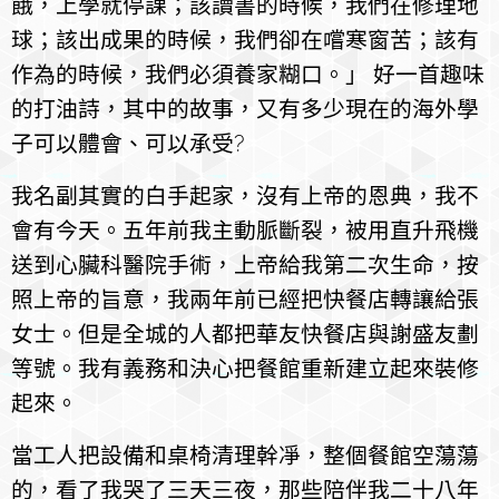
餓，上學就停課；該讀書的時候，我們在修理地
球；該出成果的時候，我們卻在嚐寒窗苦；該有
作為的時候，我們必須養家糊口。」 好一首趣味
的打油詩，其中的故事，又有多少現在的海外學
子可以體會、可以承受?
我名副其實的白手起家，沒有上帝的恩典，我不
會有今天。五年前我主動脈斷裂，被用直升飛機
送到心臟科醫院手術，上帝給我第二次生命，按
照上帝的旨意，我兩年前已經把快餐店轉讓給張
女士。但是全城的人都把華友快餐店與謝盛友劃
等號。我有義務和決心把餐館重新建立起來裝修
起來。
當工人把設備和桌椅清理幹凈，整個餐館空蕩蕩
的，看了我哭了三天三夜，那些陪伴我二十八年