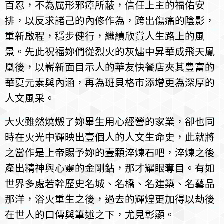
百忍，不為厲形邪瘴所蔽，信任上主的福佑安
排，以反求諸己的內修作為，跨出傷痛的陰影，
重新啟程，穩步健行，繼續欣賞人生路上的風
景。先此祝福妳們從烈火的灰燼中昇華成飛天鳳
凰後，以嶄新面目示人的華友快餐店夾其豊富的
華夏元素與內涵，再為班貝格市添增更為深厚的
人文風采。
大火雖然燒燬了妳畢生用心經營的家業，卻也同
時在火光中輝映出壹個人的人文生命史，此就將
之當作是上帝賜予妳的壹顆淬煉石吧，淬煉之後
產出精神與心靈的金剛鉆，那才耀眼奪目。有如
世界多處若幹歷史名城、名橋、名建築、名藝品
那洋，浴火重生之後，過去的輝煌更加得以劫後
在世人的口傳與筆述之下，尤見彰顯。