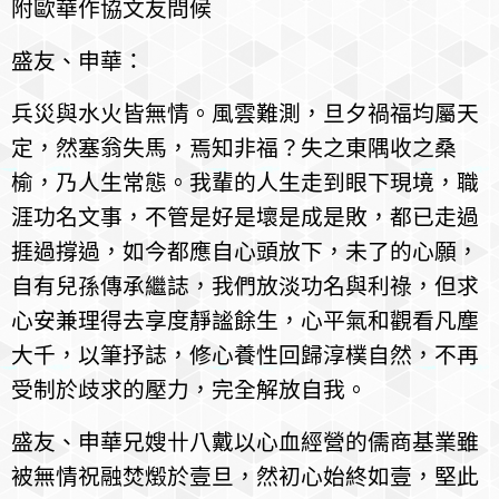
附歐華作協文友問候
盛友、申華：
兵災與水火皆無情。風雲難測，旦夕禍福均屬天
定，然塞翁失馬，焉知非福？失之東隅收之桑
榆，乃人生常態。我輩的人生走到眼下現境，職
涯功名文事，不管是好是壞是成是敗，都已走過
捱過撐過，如今都應自心頭放下，未了的心願，
自有兒孫傳承繼誌，我們放淡功名與利祿，但求
心安兼理得去享度靜謐餘生，心平氣和觀看凡塵
大千，以筆抒誌，修心養性回歸淳樸自然，不再
受制於歧求的壓力，完全解放自我。
盛友、申華兄嫂卄八戴以心血經營的儒商基業雖
被無情祝融焚燬於壹旦，然初心始終如壹，堅此