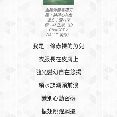
魚躍海面鳥翔天
際，夢與心共赴
遠方｜圖片來
源：AI 生成（由
ChatGPT /
DALL·E 製作）
我是一條赤裸的魚兒
衣服長在皮膚上
隨光變幻自在悠揚
領水族潮頭前浪
識別心動密碼
振翅跳躍翩遷