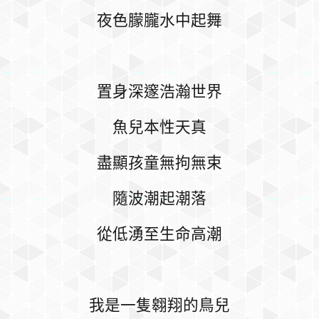
夜色朦朧水中起舞
置身深邃浩瀚世界
魚兒本性天真
盡顯孩童無拘無束
隨波潮起潮落
從低湧至生命高潮
我是一隻翱翔的鳥兒