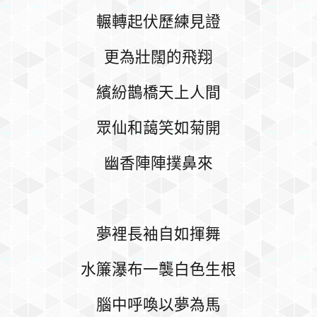
輾轉起伏歷練見證
更為壯闊的飛翔
繽紛鵲橋天上人間
眾仙和藹笑如菊開
幽香陣陣撲鼻來
夢裡長袖自如揮舞
水簾瀑布一襲白色生根
腦中呼喚以夢為馬