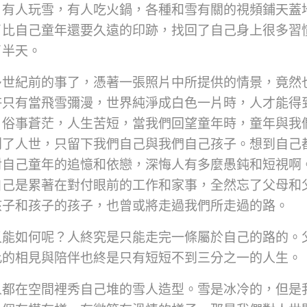
，有人玩雪，有人吃火鍋，各種和雪有關的視頻鋪天蓋
了比自己童年還要久遠的印跡，找回了自己身上很多習
了半天。
多世紀前的事了，憑著一張照片中所提供的情景，竟然
許只有當飛雪彌漫，世界純淨成白色一片時，人才能得
。俗事蒼茫，人生苦短，當我們回望童年時，童年與我
別了人世，只留下我們自己與我們自己孩子。想到自己
對自己童年的追憶和依戀，深悔人有多麼愚鈍和短視啊
自己是累著在對付眼前的工作和家事，全然忘了父母和
孩子和孩子的孩子，也曾或將走過我們所走過的路。
又能如何呢？人終究是只能走完一條屬於自己的路的。
此的相見與陪伴也終是只有短短不到三分之一的人生。
人都在空間裡秀自己堆的雪人造型。雪是冰冷的，但是