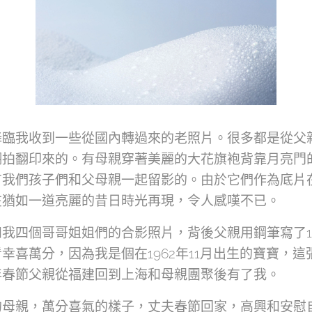
降臨我收到一些從國內轉過來的老照片。很多都是從父
翻拍翻印來的。有母親穿著美麗的大花旗袍背靠月亮門
有我們孩子們和父母親一起留影的。由於它們作為底片
在猶如一道亮麗的昔日時光再現，令人感嘆不已。
我四個哥哥姐姐們的合影照片，背後父親用鋼筆寫了19
幸喜萬分，因為我是個在1962年11月出生的寶寶，
年春節父親從福建回到上海和母親團聚後有了我。
的母親，萬分喜氣的樣子，丈夫春節回家，高興和安慰