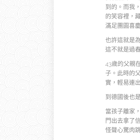
到的。而我
的笑容裡，
滿足團圓喜
也許這就是
這不就是過春
43歲的父親
子。此時的
實，輕易連
到德國後也
當孩子離家
門出去拿了
怪聲心驚肉跳，睡