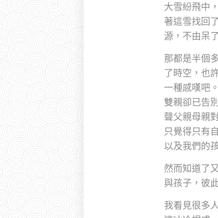
大雪紛飛中
著這雪找回
源，不由呆
那都是半個
了時空，也
一種感嘆吧
雙親卻已告
聲父親母親
只覺得只有
以及我們的
然而知道了
與孩子，彼
我看見很多