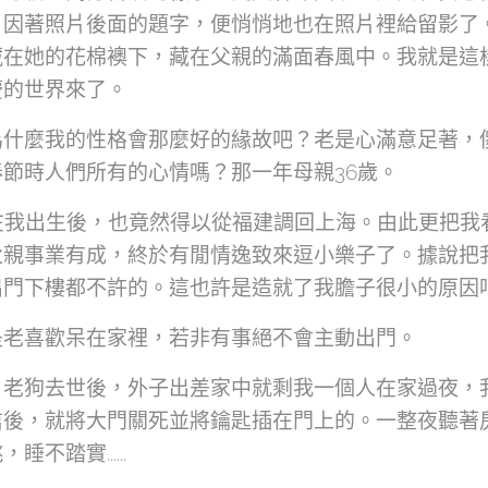
，因著照片後面的題字，便悄悄地也在照片裡給留影了
藏在她的花棉襖下，藏在父親的滿面春風中。我就是這
慶的世界來了。
為什麼我的性格會那麼好的緣故吧？老是心滿意足著，
節時人們所有的心情嗎？那一年母親36歲。
在我出生後，也竟然得以從福建調回上海。由此更把我
父親事業有成，終於有閒情逸致來逗小樂子了。據說把
出門下樓都不許的。這也許是造就了我膽子很小的原因
是老喜歡呆在家裡，若非有事絕不會主動出門。
，老狗去世後，外子出差家中就剩我一個人在家過夜，
信後，就將大門關死並將鑰匙插在門上的。一整夜聽著
不踏實......