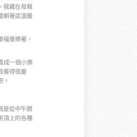
。我藏在母親
樣朝著這溫暖
傻福傻樂著，
看成一個小樂
我看得很嚴
吧。
我是從中午開
房頂上的各種