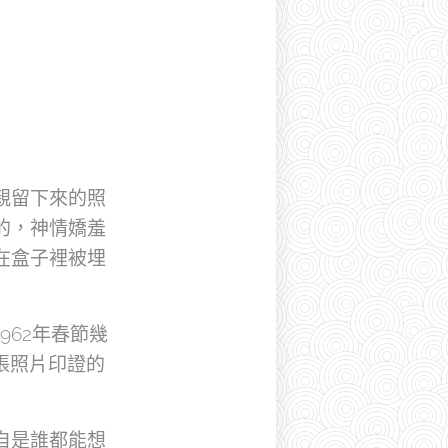
親留下來的照
的，神情嬌羞
在盒子裡被埋
62年春節幾
這張照片印證的
自是誰都能想