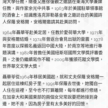
灣大學任教，隨後又應徐復觀之邀請在東海大學兼課
任教，與作家余光中共事。1963年於美國駐華領事館
的酒會上，結識應洛克菲勒基金會之邀訪台的美國詩
人保羅·安格爾，安格爾邀請其赴美訪問。
1964年聶華苓赴美定居，任教於愛荷華大學，1971年
與安格爾結婚。1974年曾返台會見出獄的雷震，1978
年首度以探親名義返回中國大陸，於南京等地進行專
題演講。1982年曾擔任美國紐斯塔國際文學獎評審委
員，之後仍繼續寫作不輟。2009年獲頒花蹤文學獎，
世界華文文學大獎。
聶華苓從1964年移居美國起，就和丈夫保羅·安格爾一
起居住這棟紅房子里。1991年保羅去世後，她獨自一
人住在這裡，至今也不打算離開，每年都進行修繕。
在加拿大和美國東部的兩個女兒常說要把她接到身
邊，她不肯，因為房子里有太多美好的回憶。