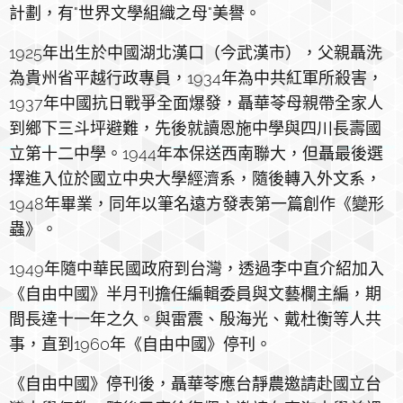
計劃，有"世界文學組織之母"美譽。
1925年出生於中國湖北漢口（今武漢市），父親聶洗
為貴州省平越行政專員，1934年為中共紅軍所殺害，
1937年中國抗日戰爭全面爆發，聶華苓母親帶全家人
到鄉下三斗坪避難，先後就讀恩施中學與四川長壽國
立第十二中學。1944年本保送西南聯大，但聶最後選
擇進入位於國立中央大學經濟系，隨後轉入外文系，
1948年畢業，同年以筆名遠方發表第一篇創作《變形
蟲》。
1949年隨中華民國政府到台灣，透過李中直介紹加入
《自由中國》半月刊擔任編輯委員與文藝欄主編，期
間長達十一年之久。與雷震、殷海光、戴杜衡等人共
事，直到1960年《自由中國》停刊。
《自由中國》停刊後，聶華苓應台靜農邀請赴國立台