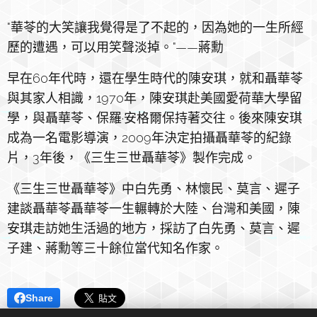
"華苓的大笑讓我覺得是了不起的，因為她的一生所經
歷的遭遇，可以用笑聲淡掉。"——蔣勳
早在60年代時，還在學生時代的陳安琪，就和聶華苓
與其家人相識，1970年，陳安琪赴美國愛荷華大學留
學，與聶華苓、保羅·安格爾保持著交往。後來陳安琪
成為一名電影導演，2009年決定拍攝聶華苓的紀錄
片，3年後，《三生三世聶華苓》製作完成。
《三生三世聶華苓》中白先勇、林懷民、莫言、遲子
建談聶華苓聶華苓一生輾轉於大陸、台灣和美國，陳
安琪走訪她生活過的地方，採訪了白先勇、莫言、遲
子建、蔣勳等三十餘位當代知名作家。
Share