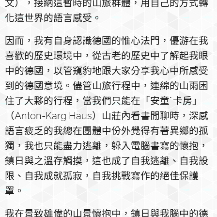
文），接納這暫時的山旅群體，用自己的方式轉
化這世界的語言感受。
因而，我有自身認識德國的惟心法門，優游在我
喜歡的歷史環境中，從古老的歷史中了解起我眼
中的德國，以管窺豹地跟大家分享我心中所感受
到的德國意境。儘管山旅行程中，連綿的山雨困
住了大夥的行程，當我們只能在「安童˙卡房」
（Anton-Karg Haus）山莊內看書閒聊時，深感
語言疲乏的我總在團體中份外覺得有著異鄉的孤
獨，我也只能盡力逃離，躲入電腦書寫的懷抱，
鎮日與之溫存觸摸，這也成了自我逃離、自我設
限、自我成就孤寂，自我挑戰寫作的絕佳保護
罩。
我在景致雄偉的山景懷抱中，鎮日與我腦中的德