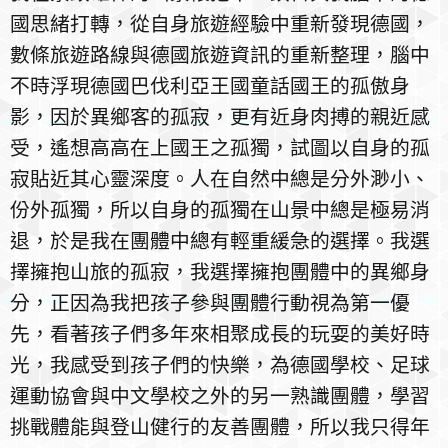
國思緒打轉，從自身旅遊經驗中重新發現德國，
數條旅遊路線與德國旅遊資訊的重新整理，腦中
不時浮現德國巴伐利亞王國童話國王的孤傲身
影，因於異鄉客的孤寂，更有近身肉搏的親近感
受，遙想高高在上國王之孤獨，試圖以自身的孤
寂貼近其心靈深度。人在自然中總是分外渺小、
份外孤獨，所以自身的孤獨在山景中總是極易消
退，於是我在團體中總有輕重緩急的選擇。我選
擇擁抱山旅的孤寂，我選擇擁抱團體中的異鄉身
分，正因為我把孩子參與團體行動視為第一優
先，看著孩子們多年來相聚成長的玩耍的美好時
光，我感受到孩子們的快樂，為德國學校、足球
運動協會與中文學校之外的另一熟識團體，學習
挑戰體能與登山健行的友善團體，所以我只得年