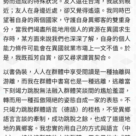
勢而造成的特殊狀況。友人遠在台灣，我感到親
近；友人在身邊近處，卻又覺得遙遠。我同時巴
望著自身的兩個國家，守護自身異鄉客的雙重身
分，當我們竭盡所能地用個人的資源在異國求生
存時，某方面來說我們也深深了解，自身的個人
能力條件可能會在異國就業市塲上一文不值。於
是，我既孤芳自賞，卻又尋求讚賞契合。
以書偽裝，人人在群體中享受閱讀是一種抽離與
游離，而我在群體中書寫也是一種逃離，逃離當
下刻竭力跳脫無法融入群體笑談間的尷尬羞澀，
轉而用一種孤傲隔絕的姿態自成一家的表態。不
只竭力跳脫群體語言（德語）的桎梏，不受異鄉
語言言談的牽制，成功跳脫之餘，也成了道道地
地的異鄉客。我忠實的用自己的方式與語言（中