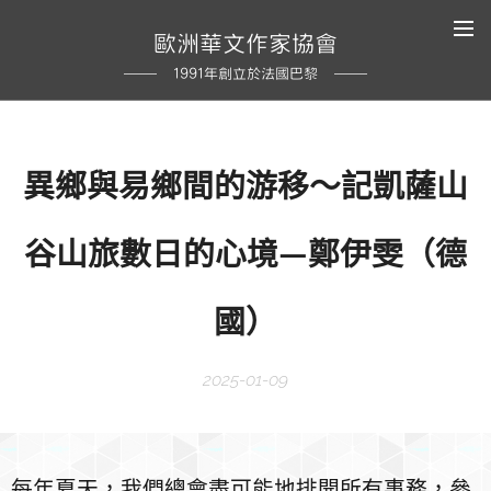
歐洲華文作家協會
1991年創立於法國巴黎
異鄉與易鄉間的游移～記凱薩山
谷山旅數日的心境—鄭伊雯（德
國）
2025-01-09
每年夏天，我們總會盡可能地排開所有事務，參