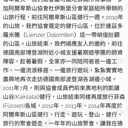
加阿爾卑斯山協會杜伊斯堡分會家庭組所舉辦的
山旅行程，前往阿爾卑斯山區健行一週。2010年
的山旅，我們協會選定的健行山區，位於連茲多
羅米騰（Lienzer Dolomiten）這一帶峭俊壯觀
的山區。山旅結束，我們順應友人的邀約，前往
德國南部博登湖附近小城支援暑期遊學團的師資
陣容，趁著暑假，全家亦一同陪同爸爸一邊工
作、一邊流浪移居、一邊旅行遊玩，紮紮實實地
盡興地再次走訪德國南部波登湖各湖邊小城。
2011年7月，則與協會成員們前來奧地利的凱薩
山谷(Kairsatal)健行，山旅結束同樣再度旅行菲森
(Füssen)各城，2012年、2013年、2014年再度於
阿爾卑斯山區健行，行走、遊玩、登山、健行、
旅行的聚會遊走，一年年的山旅聚會，讓我在德