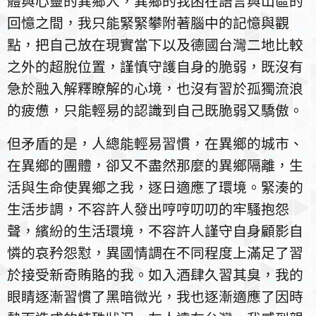
體與心靈的異鄉人，異鄉的我困在語言與山區的
回憶之間，我只能緊緊攀附著腦中的記憶與觀
點，把自己放在現實當下以及德國台灣二地比較
之外的超脫位置，謹慎守護自身的脆弱，既沒有
急於融入解釋瞭解的心境，也沒有習於孤獨流浪
的疲憊，只能輕易的認識到自己既脆弱又驕傲。
但矛盾的是，人總能輕易習慣，在異鄉的城市、
在異鄉的團體，卻又不盡然那麼的異鄉隔離，生
活與生命使異鄉之我，逐日適應了環境。緊湊的
生活步調，不容許人發出哼哼叨叨的牢騷抱怨
聲，繽紛的生活環境，不容許人謹守自身顧影自
憐的哀矜怨懟，異國情調在不同程度上滿足了習
於接受新奇賄賂的我。如入酒肆久習其臭，我的
眼睛逐漸習慣了黑暗微光，我也逐漸適應了因時