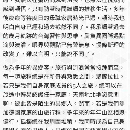
時，我無法在驀然間感到沮喪，也無法在恍然間
感到頓悟，只有隨著時間繼續的推移生活，多年
後癡癡等待度日的母職家居時光已過，頓時我也
明白自身已經和過去截然不同了。我承續著過去
的歲月軌跡的台灣習性與思維，肩負異國際遇點
滴與澆灌，眼界與觀點已無聲無息、慢條斯理的
改變了，難以言明，只能說不同了。
做為多年的異鄉客，旅行與流浪常常接踵而至，
每一趟旅程總是在新奇與熟悉之間，聚攏拉扯。
若只是我們自身家庭成員的5人之旅，總可以在
旅途中輕易認識任一家庭，天南地北地恣意閒
聊，彼此皆是陌生的異鄉人。然而，若是我們參
加德國家庭的山旅行程，多年來的年年山區相聚
健行，孤獨總在我周圍堆積，我同時成為自己身