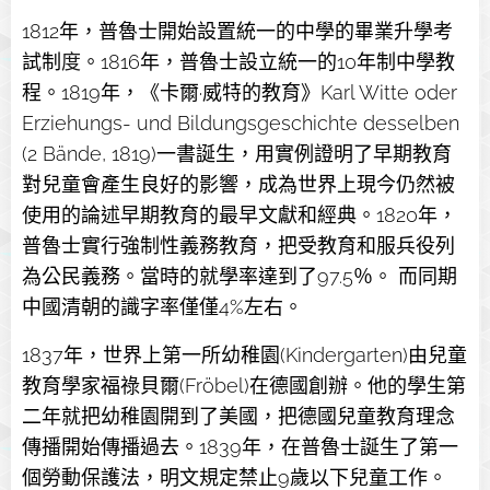
1812年，普魯士開始設置統一的中學的畢業升學考
試制
度
。
1816年，普魯士設立統一的10年制中學教
程。1819年，《卡爾·威特的教育》Karl Witte oder
Erziehungs- und Bildungsgeschichte desselben
(2 Bände, 1819)一書誕生，用實例證明了早期教育
對兒童會產生良好的影響，成為世界上現今仍然被
使用的論述早期教育的最早文獻和經典。1820年，
普魯士實行強制性義務教育，把受教育和服兵役列
為公民義務。當時的就學率達到了97.5％。 而同期
中國清朝的識字率僅僅4%左右。
1837年，世界上第一所幼稚園(Kindergarten)由兒童
教育學家福祿貝爾(Fröbel)在德國創辦。他的學生第
二年就把幼稚園開到了美國，把德國兒童教育理念
傳播開始傳播過去。1839年，在普魯士誕生了第一
個勞動保護法，明文規定禁止9歲以下兒童工作。