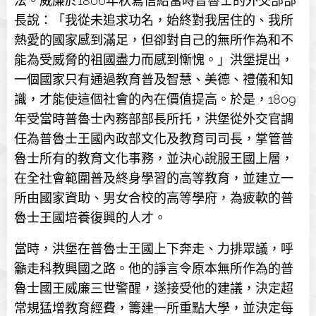
法。威廉於1806年秋寫信給當時普魯士的外交部部
長說：「我從未追求功名，始終對我居住的、我所
熱愛的國家感到滿足，但卻對自己的無所作為和不
能為受威脅的祖國盡力而感到慚愧。」洪堡提出，
一個國家只有通過教育普及智慧、美德、禮儀和知
識，才能使這個社會的內在價值提高。於是，1809
年受當時普魯士內務部部長所托，洪堡從外交官調
任為普魯士王國內政部文化及教育司司長，掌管普
魯士所有的教育文化事務，並決心說服王國上層，
在全社會範圍普及終身學習的高等教育，並建立一
所由國家資助、男女合校的高等學府，為疲軟的普
魯士王國培養復興的人才。
當時，洪堡在普魯士王國上下奔走、力排眾議，呼
籲走科教興國之路。他的諍言令原本無所作為的普
魯士國王威廉三世警醒，遂接受他的建議，決定超
常規猛增教育經費，籌建一所重點大學，並決定每