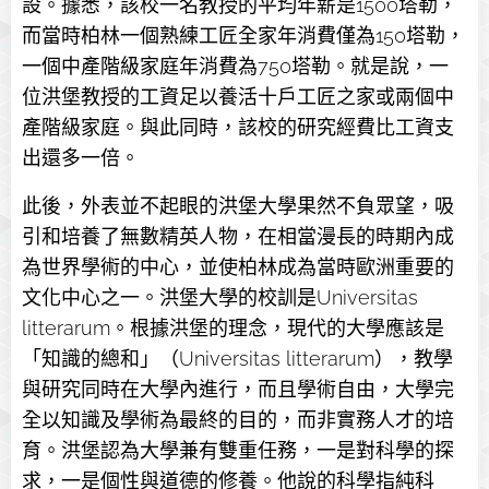
設。據悉，該校一名教授的平均年薪是1500塔勒，
而當時柏林一個熟練工匠全家年消費僅為150塔勒，
一個中產階級家庭年消費為750塔勒。就是說，一
位洪堡教授的工資足以養活十戶工匠之家或兩個中
產階級家庭。與此同時，該校的研究經費比工資支
出還多一倍。
此後，外表並不起眼的洪堡大學果然不負眾望，吸
引和培養了無數精英人物，在相當漫長的時期內成
為世界學術的中心，並使柏林成為當時歐洲重要的
文化中心之一。洪堡大學的校訓是Universitas
litterarum。根據洪堡的理念，現代的大學應該是
「知識的總和」（Universitas litterarum），教學
與研究同時在大學內進行，而且學術自由，大學完
全以知識及學術為最終的目的，而非實務人才的培
育。洪堡認為大學兼有雙重任務，一是對科學的探
求，一是個性與道德的修養。他說的科學指純科