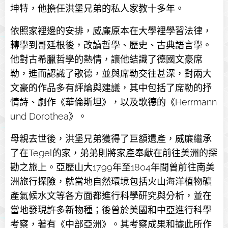
坤特，他擔任洪堡兄弟的私人家教十多年。
依照家裡邊的安排，威廉原本在大學裡學習法律，
轉學到哥廷根後，改讀哲學、歷史、古典語言學。
他對古希臘哲學的熱情，讓他結識了德國文豪席
勒，進而認識了歌德，並與席勒交往甚深，對兩大
文豪的作品多有評論與建議，其中包括了席勒的抒
情詩、劇作《華倫斯坦》，以及歌德的《Herrmann
und Dorothea》。
母親去世後，洪堡兄弟獲得了巨額遺產，威廉繼承
了在Tegel的家，弟弟則將家產奉獻在前往美洲的探
勘之旅上。亞歷山大1799年至1804年間曾前往南美
洲旅行探險，就當地自然環境包括火山海洋植物礦
產氣候水文等各方面都進行科學研究與分析，並在
當地發現許多新物種；後曾於美國和中亞進行科學
考察，著有《中部亞洲》。其考察成果和據此所作