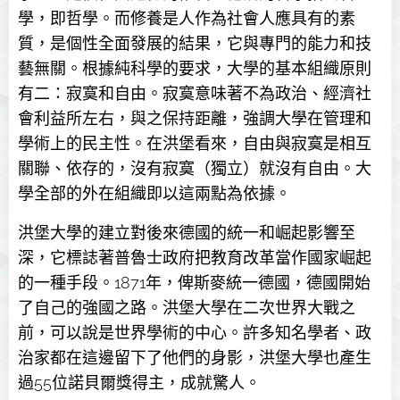
學，即哲學。而修養是人作為社會人應具有的素
質，是個性全面發展的結果，它與專門的能力和技
藝無關。根據純科學的要求，大學的基本組織原則
有二：寂寞和自由。寂寞意味著不為政治、經濟社
會利益所左右，與之保持距離，強調大學在管理和
學術上的民主性。在洪堡看來，自由與寂寞是相互
關聯、依存的，沒有寂寞（獨立）就沒有自由。大
學全部的外在組織即以這兩點為依據。
洪堡大學的建立對後來德國的統一和崛起影響至
深，它標誌著普魯士政府把教育改革當作國家崛起
的一種手段。1871年，俾斯麥統一德國，德國開始
了自己的強國之路。洪堡大學在二次世界大戰之
前，可以說是世界學術的中心。許多知名學者、政
治家都在這邊留下了他們的身影，洪堡大學也產生
過55位諾貝爾獎得主，成就驚人。