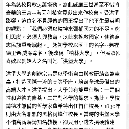
年為該校撥款15萬塔勒。為此威廉三世甚至不惜將
豪華的王宮--海因利希宮貢獻出來作校舍。受洪堡
影響，這位名不見經傳的國王提出了他平生最英明
的觀點：「我們必須以精神來彌補國力的不足。窮
則思變，必須大興教育，以此來挽救國家，使德意
志民族重新崛起。」起初學校以國王的名字--弗裡
德里希·威廉命名，後改稱「柏林大學」，但民眾卻
喜歡以創始人之名叫她「洪堡大學」。
洪堡大學的創辦宗旨是以學術自由與教研結合為圭
臬，打造國際一流的高等學府，培育全球最傑出的
高端人才。洪堡提出，大學兼有雙重任務：一是個
性和道德的修養，二是對科學的探求。為此，學校
請德才兼備的哲學家費希特出任首任校長，1830年
則由大名鼎鼎的黑格爾繼任校長。當時的洪堡大學
不惜高薪聘請知名教授，卻只用小錢去搞硬體建