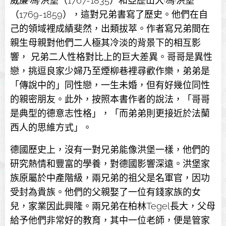
威廉·馮·洪堡（1767-1835）和亞歷山大·馮·洪堡
（1769-1859），這對兄弟書寫了歷史。他們在自
己的領域裡成績斐然，出類拔萃。作者寫兄弟間在
親生母親對他們二人極其冷淡的背景下的相互影
響， 兄弟二人性格對比上的巨大差異。哥哥是異性
戀，挑逗良家少婦乃至煙柳巷裡尋歡作樂，弟弟是
「傳說中的」同性戀，一生未婚，但有好幾位同性
的親密朋友。此外，按照本書作者的說法，「哥哥
是典型的德意志性格」，「而弟弟則更接近於法蘭
西人的思維方式」。
德國歷史上，沒有一對兄弟能像洪堡一樣，他們的
研究熱情和豐富的學養，對德國影響深遠。洪堡家
族原屬於中產階級，兩兄弟的祖父是名軍官，因功
受封為貴族。他們的父親娶了一位有錢家族的女
兒，家業因此興隆。兩兄弟在柏林Tegel長大，父母
給予他們非常好的教育，其中一位老師，便是管家