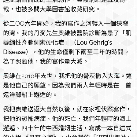
載，也被多間大學圖書館收藏研究。
從二OO六年開始，我的寫作之河轉入一個狹窄
的灣。我的丹麥先生奧維被醫院診斷為患了「肌
萎縮性脊髓側索硬化症」（
Lou Gehrig's
Disease
），他的生命僅剩下兩至三年的時間。
為了照顧他，我的寫作量大減。
奧維在2010年去世，我把他的骨灰撒入大海。這
是他自己的願望，因為我們兩人年輕時是在一首
遠洋郵船上邂逅的。
我把奧維送返大自然以後，就在家裡伏案寫作，
把他的恐怖病症、他的死亡、我們年輕時的海上
邂逅、四十年的中西婚姻生活，寫成一本自述式