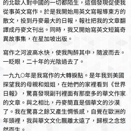
的北歐人對中國的一切都陌生，這個發現促使我
從事英文寫作。於是我開始用英文寫報導東方的
散文，投到丹麥最大的日報，報社把我的文章翻
譯成丹麥文刊出。同時，我又開始寫英文短篇奇
異故事集，在星加坡出版。
寫作之河波高水快，使我陶醉其中，隨波而去。
一眨眼，二十年的光陰過去了。
一九九O年是我寫作的大轉捩點。是年我到美國
探望我的母親和姐姐，在她們的家裡看到《世界
日報》，驚喜發現副刊裡面有那麼多的華文作家
的文章。與之相比，丹麥簡直是個華文的沙漠
了。我在驚喜之餘又產生惆悵感，自覺在歐洲的
年頭裡，我與華文文化飄離太遠了，歸根之念悠
然而生。