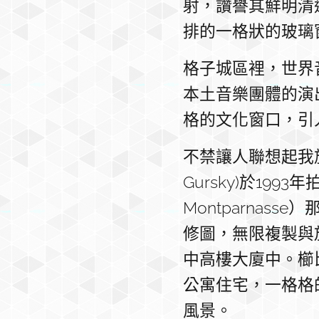
射，讚譽其鮮明清
排的一格狀的玻璃
格子城區裡，世界
本土音樂團體的演
格的文化窗口，引
不禁讓人聯想起我旅
Gursky)於19
Montparna
修圖，無限複製與
中高樓大廈中。櫛
公寓住宅，一格格
風景。