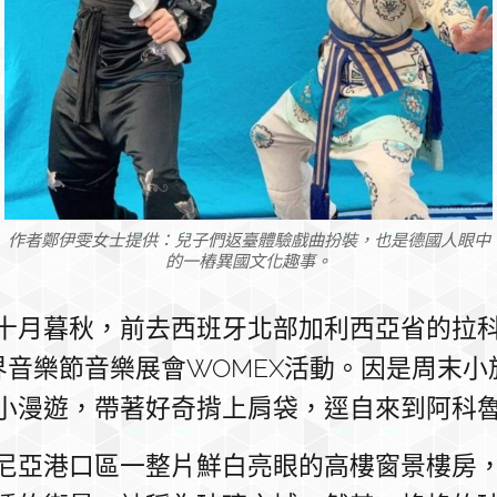
作者鄭伊雯女士提供：兒子們返臺體驗戲曲扮裝，也是德國人眼中
的一樁異國文化趣事。
十月暮秋，前去西班牙北部加利西亞省的拉科魯
加世界音樂節音樂展會WOMEX活動。因是周末
小漫遊，帶著好奇揹上肩袋，逕自來到阿科
尼亞港口區一整片鮮白亮眼的高樓窗景樓房