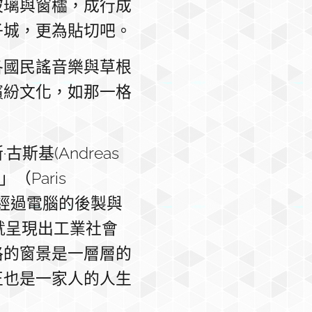
玻璃與窗櫺，成行成
子城，更為貼切吧。
各國民謠音樂與草根
繽紛文化，如那一格
。
基(Andreas
（Paris
，經過電腦的後製與
就呈現出工業社會
格的窗景是一層層的
正也是一家人的人生