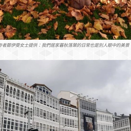
作者鄭伊雯女士提供：我們居家暮秋落葉的⽇常也是別⼈眼中的美景