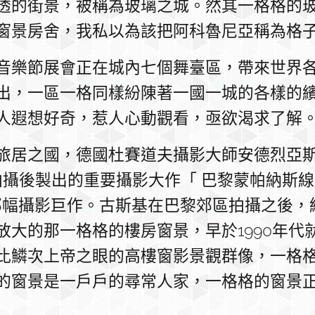
透的街景，被稱為玻璃之城。然其一格格的
窗景房舍，我私以為該把阿科魯尼亞稱為格
音樂節展會正在城內七個舞臺區，帶來世界
出，一區一格同樣紛陳著一國一城的各樣的
人遐想好奇，惹人心動觀看，亟欲渴求了解
居之國，德國杜賽道夫攝影大師安德烈亞斯·古斯
93年拍攝後製出的重要攝影大作「 巴黎蒙帕納斯線」
sse）那幅攝影巨作。古斯基在巴黎郊區拍攝之後
放大的那一格格的樓房窗景，早於1990年代
比鱗次上帝之眼的高樓窗影景觀群像，一格
的窗景是一戶戶的尋常人家，一格格的窗景