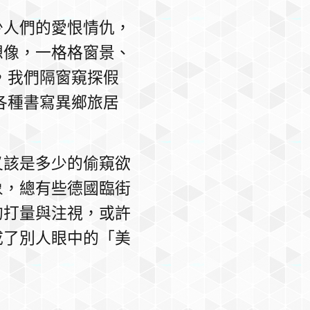
少人們的愛恨情仇，
想像，一格格窗景、
，我們隔窗窺探假
各種書寫異鄉旅居
又該是多少的偷窺欲
象，總有些德國臨街
的打量與注視，或許
成了別人眼中的「美
。