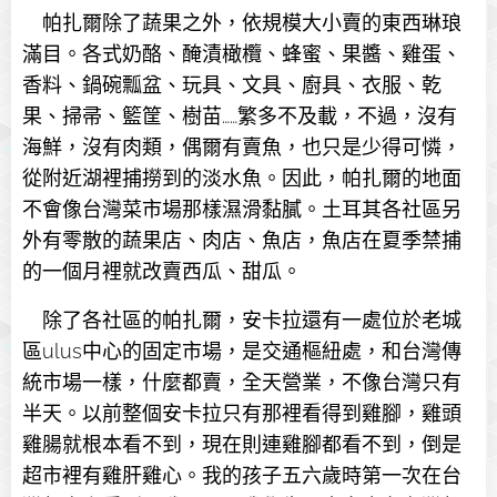
帕扎爾除了蔬果之外，依規模大小賣的東西琳琅
滿目。各式奶酪、醃漬橄欖、蜂蜜、果醬、雞蛋、
香料、鍋碗瓢盆、玩具、文具、廚具、衣服、乾
果、掃帚、籃筐、樹苗……繁多不及載，不過，沒有
海鮮，沒有肉類，偶爾有賣魚，也只是少得可憐，
從附近湖裡捕撈到的淡水魚。因此，帕扎爾的地面
不會像台灣菜市場那樣濕滑黏膩。土耳其各社區另
外有零散的蔬果店、肉店、魚店，魚店在夏季禁捕
的一個月裡就改賣西瓜、甜瓜。
除了各社區的帕扎爾，安卡拉還有一處位於老城
區ulus中心的固定市場，是交通樞紐處，和台灣傳
統市場一樣，什麼都賣，全天營業，不像台灣只有
半天。以前整個安卡拉只有那裡看得到雞腳，雞頭
雞腸就根本看不到，現在則連雞腳都看不到，倒是
超市裡有雞肝雞心。我的孩子五六歲時第一次在台