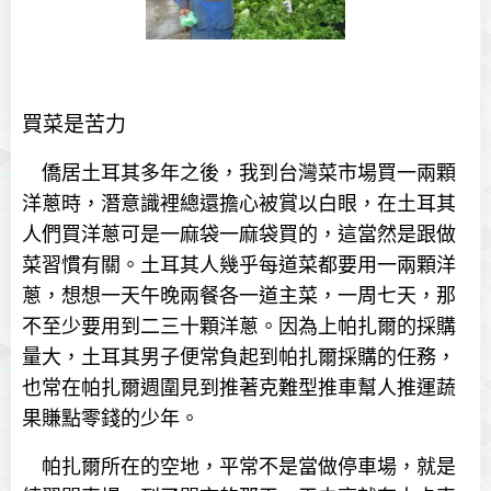
買菜是苦力
僑居土耳其多年之後，我到台灣菜市場買一兩顆
洋蔥時，潛意識裡總還擔心被賞以白眼，在土耳其
人們買洋蔥可是一麻袋一麻袋買的，這當然是跟做
菜習慣有關。土耳其人幾乎每道菜都要用一兩顆洋
蔥，想想一天午晚兩餐各一道主菜，一周七天，那
不至少要用到二三十顆洋蔥。因為上帕扎爾的採購
量大，土耳其男子便常負起到帕扎爾採購的任務，
也常在帕扎爾週圍見到推著克難型推車幫人推運蔬
果賺點零錢的少年。
帕扎爾所在的空地，平常不是當做停車場，就是