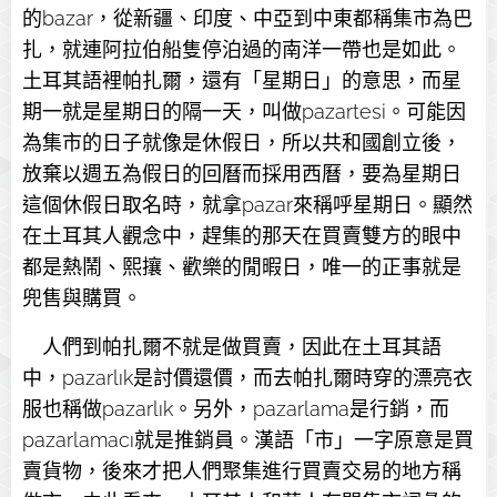
的bazar，從新疆、印度、中亞到中東都稱集市為巴
扎，就連阿拉伯船隻停泊過的南洋一帶也是如此。
土耳其語裡帕扎爾，還有「星期日」的意思，而星
期一就是星期日的隔一天，叫做pazartesi。可能因
為集市的日子就像是休假日，所以共和國創立後，
放棄以週五為假日的回曆而採用西曆，要為星期日
這個休假日取名時，就拿pazar來稱呼星期日。顯然
在土耳其人觀念中，趕集的那天在買賣雙方的眼中
都是熱鬧、熙攘、歡樂的閒暇日，唯一的正事就是
兜售與購買。
人們到帕扎爾不就是做買賣，因此在土耳其語
中，pazarlık是討價還價，而去帕扎爾時穿的漂亮衣
服也稱做pazarlık。另外，pazarlama是行銷，而
pazarlamacı就是推銷員。漢語「市」一字原意是買
賣貨物，後來才把人們聚集進行買賣交易的地方稱