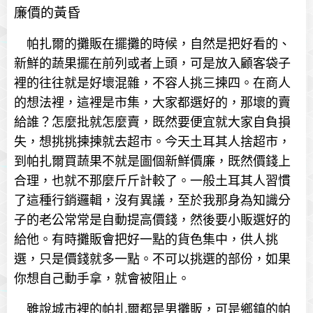
廉價的黃昏
帕扎爾的攤販在擺攤的時候，自然是把好看的、
新鮮的蔬果擺在前列或者上頭，可是放入顧客袋子
裡的往往就是好壞混雜，不容人挑三揀四。在商人
的想法裡，這裡是市集，大家都選好的，那壞的賣
給誰？怎麼批就怎麼賣，既然要便宜就大家自負損
失，想挑挑揀揀就去超市。今天土耳其人捨超市，
到帕扎爾買蔬果不就是圖個新鮮價廉，既然價錢上
合理，也就不那麼斤斤計較了。一般土耳其人習慣
了這種行銷邏輯，沒有異議，至於我那身為知識分
子的老公常常是自動提高價錢，然後要小販選好的
給他。有時攤販會把好一點的貨色集中，供人挑
選，只是價錢就多一點。不可以挑選的部份，如果
你想自己動手拿，就會被阻止。
雖說城市裡的帕扎爾都是男攤販，可是鄉鎮的帕