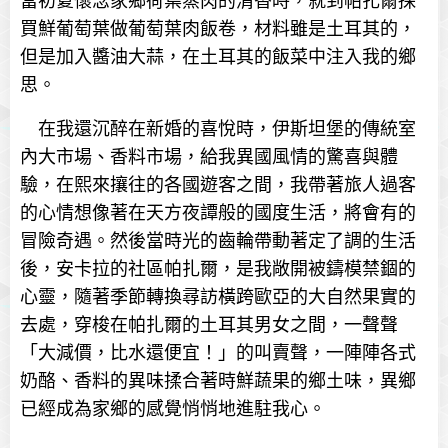
當初夏懷念家鄉荷葉蒸肉的清香時，就到帕扎爾採
買鮮葡萄葉做葡萄葉肉飯卷，材料雖是土耳其的，
但是加入醬油大蒜，在土耳其的飯菜中注入我的鄉
思。
在我還沉醉在新婚的喜悅時，伊斯坦堡的傳統室
內大市場、香料市場，給我異國風情的驚喜與體
驗，在熙來攘往的各國遊客之間，我帶著旅人過客
的心情想像著在天方夜譚般的國度生活，將會有的
冒險奇遇。然後當時光的齒輪帶動著定了調的生活
後，安卡拉的社區帕扎爾，是我敞開被鑄模禁錮的
心靈，隨著季節轉換尋訪橫跨歐亞的大自然果實的
去處，穿梭在帕扎爾的土耳其男女之間，一聲聲
「大減價，比水還便宜！」的叫賣聲，一陣陣各式
奶酪、香料的異味揉合著時鮮蔬果的鄉土味，異鄉
已經成為家鄉的感覺悄悄地進駐我心。