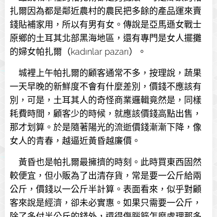
扎爾因為都是鄰近農村的農民把多餘的產品運來賣
錢貼補家用，所以有男有女。傳說是亞馬遜女戰士
原鄉的土耳其北部黑海地區，還有專門是女人擺攤
的婦女帕扎爾（kadınlar pazarı）。
城裡上午帕扎爾的顧客通常不多，按理說，蔬果
一天早晚的新鮮度不會有什麼差別，價錢不應該有
別，可是，土耳其人的奇怪商業邏輯竟然是，同樣
耗費時間，顧客少的時候，就應該價錢高點出售，
那才划算。於是隨著陽光的流逝價錢漸漸下降，像
女人的青春，越逼近黃昏越廉價。
黃昏也是帕扎爾最擁擠的時刻。此時買東西固然
較便宜，但小販為了出清存貨，常是要一公斤給兩
公斤，價錢以一公斤半計算。表面看來，似乎對顧
客來說是經濟，卻未必實惠。如果只需要一公斤，
除了多付半公斤的錢外，還得傷腦筋怎麼處理那多