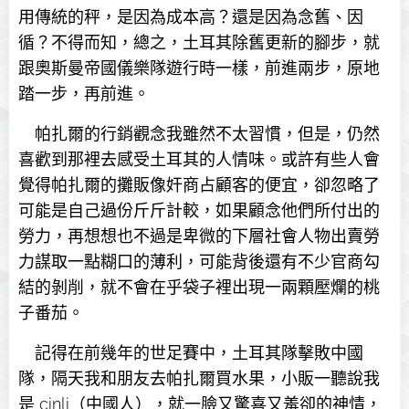
用傳統的秤，是因為成本高？還是因為念舊、因
循？不得而知，總之，土耳其除舊更新的腳步，就
跟奧斯曼帝國儀樂隊遊行時一樣，前進兩步，原地
踏一步，再前進。
帕扎爾的行銷觀念我雖然不太習慣，但是，仍然
喜歡到那裡去感受土耳其的人情味。或許有些人會
覺得帕扎爾的攤販像奸商占顧客的便宜，卻忽略了
可能是自己過份斤斤計較，如果顧念他們所付出的
勞力，再想想也不過是卑微的下層社會人物出賣勞
力謀取一點糊口的薄利，可能背後還有不少官商勾
結的剝削，就不會在乎袋子裡出現一兩顆壓爛的桃
子番茄。
記得在前幾年的世足賽中，土耳其隊擊敗中國
隊，隔天我和朋友去帕扎爾買水果，小販一聽說我
是 cinli（中國人），就一臉又驚喜又羞卻的神情，