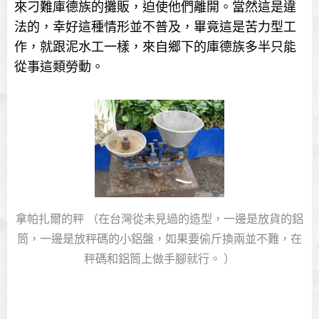
來刁難庫德族的攤販，迫使他們離開。當然這是違
法的，幸好這種情形並不普及，畢竟這是苦力型工
作，就跟泥水工一樣，來自鄉下的庫德族多半只能
從事這類勞動。
拿帕扎爾的秤 （在台灣從未見過的造型，一邊是放貨的鋁
筒，一邊是放秤碼的小鋁盤，如果要偷斤換兩並不難，在
秤碼和鋁筒上做手腳就行。 ）