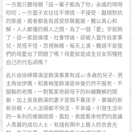
一方面只聽母親「這一輩子都為了你」永遠的嘮嘮
叨叨；一方面子女往往不領情、不接受、厭煩對抗
的態度，兩者都各有感受怨聲載道，難以真心和
解，人人都懂的親人之間，為了一個「愛」字就夠
了，這一家庭倫理、社會悖論，卻被人當作自家事
兒，見怪不怪，忽視無睹，每天上演，難道不是我
們的母愛出了問題了嗎？母愛就是成全兒女而犧牲
自己的代名詞嗎？
此片由徐崢導演並飾演事業有成40多歲的兒子--男
主角徐伊萬，和黃梅瑩飾演退休後仍然不服老、不
服輸的老媽，一對冤家奇葩母子的糾纏難解的鬧
劇，加上袁泉飾演的妻子是個不養孩子、養貓的新
新另類，人人活得都不快活、不幸福，引發生活中
的一系列的連鎖困惑、尷尬，表面看來他們均是讓
人羨慕的成功人士，有錢有閑中上層人的衣食光