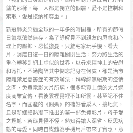
望的那樣，每一人都是獨立的個體，愛不是控制和
索取，愛是接納和尊重。」
新冠肺炎染遍全球的一年多的時間裡，所有的節假
日氣氛蕩然無存，為了紓解見不到親友的思念和心
理上的壓抑、恐慌擔憂，只能宅家玩手機、看大
片，消磨日復一日的隔離關閉生活，努力將生活的
重心轉移到網上虛似的世界，以尋求精神上的安慰
和寄托，不過陶醉其中倒忘記身在何處，卻是治愈
隔離禁足憂鬱症的有效辦法，拜綿綿無絕期的疫情
之閑，免費電影大片所賜，很多耗資上億的大片過
度商業宣傳，看後雲裡霧裡不知所雲，甚至記不住
名字，而國產的《囧媽》的確好看感人、接地氣，
且是新媒體熱潮下推出的第一部免費影片，母子愛
之尷尬、窘態見怪不怪，熟知得讓人深省、反思病
態的母愛。同時自媒體為手機用戶帶來了實惠，意