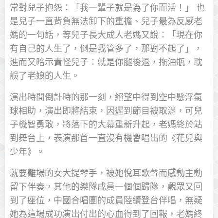
常對兒子抱怨：「我一輩子就是為了你而活！」 也
是兒子一直背負無法卸下的重擔、兒子最為反感老
媽的一句話，等兒子長大成人老媽又說：「現在你
有自己的人生了，倒是我管多了，那對不起了」，
進而又暗示責怪兒子：就是你腿後退，拖油瓶，耽
誤了老娘的人生。
演出時間倒計時的那一刻，絕望中得到空中懸浮氣
球相助，演出即將結束，因遲到節目被取消，可兒
子機智勇敢，將落下的大幕重新升起，老媽終於站
到舞台上，表演那首一直沒有機會唱出的《花兒與
少年》。
就要離場的女大提琴手，被她悅耳歌聲而感動主動
留下伴奏，其他的樂隊成員一個個歸隊，觀眾又回
到了座位，中國合唱團的成員陸續登台伴唱，無疑
她為這場成功演出付出的心血得到了回報，老媽終