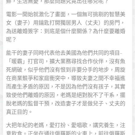
鮮，生活無憂，那麼問題究竟出在哪兒呢？
電影一開始就激化了畫面，一個無可挑剔的智慧美
女（妻子）用鑰匙打開獨居男人（丈夫）的房門，
為送離婚簽字：到底是個什麼關係？為什麼要離婚
呢？
能干的妻子同時代表他去美國為他們共同的項目-
「暖霸」打官司，擴大業務尋找合作伙伴，沒有魚
死網破，似乎他們沒有恨到非要分手的地步，周旋
在商業競爭和家庭衝突中，導致夫妻之間不幸福進
而產生矛盾的原因，不是因為他們沒有孩子，其實
致使他們離婚的原因，老媽是絕對脫不了干系，擺
脫老媽的監督干預，改造妻子才是做兒子、丈夫的
真正目的。
大把年紀的老媽，愛打扮、愛唱歌，講究養生，注
意飲食。正坐在通往俄羅斯的火車上，前往俄羅斯