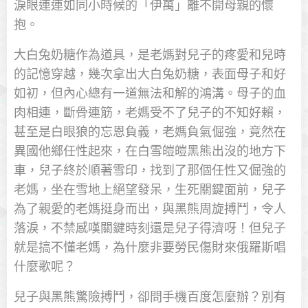
淚眼連連如同小時候的「伊萬」離不開母親的懷
抱。
大白兔奶糖作為道具，是老媽對兒子的疼愛和兒時
的記憶穿越，幾次拿出大白兔奶糖，表面母子和好
如初，但內心總有一道無法和解的鴻溝。母子的血
肉相連，斷骨連筋，老媽受不了兒子的不知好賴，
甚至是白眼狼的忘恩負義，老媽負氣倔強，竟然在
異國他鄉任性起來，在白雪皚皚黑熊出沒的地方下
車，兒子終於順著雪印，找到了那個任性又倔強的
老媽，坐在雪地上絕望發呆，生死關鍵面前，兒子
為了親愛的老媽挺身而出，與黑熊周旋搏鬥，令人
落淚，不禁感嘆關鍵時刻還是兒子得濟呀！但兒子
就是搞不懂老媽，為什麼非要勞民傷財來俄羅斯唱
什麼歌呢？
兒子與黑熊驚險搏鬥，卻問手機百度怎麼辦？別有