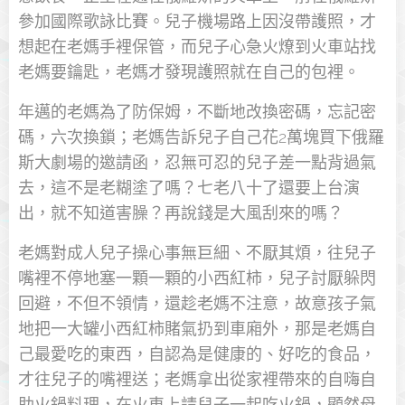
參加國際歌詠比賽。兒子機場路上因沒帶護照，才
想起在老媽手裡保管，而兒子心急火燎到火車站找
老媽要鑰匙，老媽才發現護照就在自己的包裡。
年邁的老媽為了防保姆，不斷地改換密碼，忘記密
碼，六次換鎖；老媽告訴兒子自己花2萬塊買下俄羅
斯大劇場的邀請函，忍無可忍的兒子差一點背過氣
去，這不是老糊塗了嗎？七老八十了還要上台演
出，就不知道害臊？再說錢是大風刮來的嗎？
老媽對成人兒子操心事無巨細、不厭其煩，往兒子
嘴裡不停地塞一顆一顆的小西紅柿，兒子討厭躲閃
回避，不但不領情，還趁老媽不注意，故意孩子氣
地把一大罐小西紅柿賭氣扔到車廂外，那是老媽自
己最愛吃的東西，自認為是健康的、好吃的食品，
才往兒子的嘴裡送；老媽拿出從家裡帶來的自嗨自
助火鍋料理，在火車上請兒子一起吃火鍋，顯然母