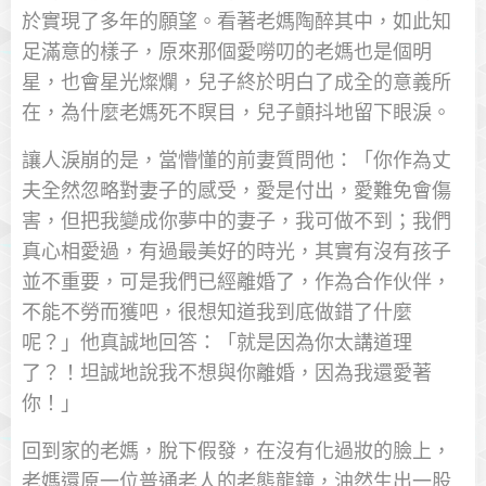
於實現了多年的願望。看著老媽陶醉其中，如此知
足滿意的樣子，原來那個愛嘮叨的老媽也是個明
星，也會星光燦爛，兒子終於明白了成全的意義所
在，為什麼老媽死不瞑目，兒子顫抖地留下眼淚。
讓人淚崩的是，當懵懂的前妻質問他：「你作為丈
夫全然忽略對妻子的感受，愛是付出，愛難免會傷
害，但把我變成你夢中的妻子，我可做不到；我們
真心相愛過，有過最美好的時光，其實有沒有孩子
並不重要，可是我們已經離婚了，作為合作伙伴，
不能不勞而獲吧，很想知道我到底做錯了什麼
呢？」他真誠地回答：「就是因為你太講道理
了？！坦誠地說我不想與你離婚，因為我還愛著
你！」
回到家的老媽，脫下假發，在沒有化過妝的臉上，
老媽還原一位普通老人的老態龍鐘，油然生出一股