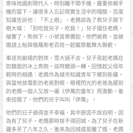
意味地諷刺現代人，時刻離不開手機，嚴重依賴手
機的當下，讓很多人忘記現實生活中的殘酷，百度
知識告訴他：「不上樹」，老媽卻為了救兒子跳下
樹大喊：「別吃我兒子，吃我！」兒子擋住老媽，
槍響了，熊倒下，小號音樂響起，他們被救，並被
邀請上船與俄羅斯老百姓一起載歌載舞大聯歡。
車送到劇場的對岸，雪大過不去，兒子背起老媽在
如鏡面的冰上奔跑。這時鏡頭一轉，回憶起父母年
輕時的相遇：老媽作為城市知識青年下鄉到新疆，
與當地放電影的老爸對眼，眼裡閃光的老爸為遲到
的老媽一個人又放一遍《伊萬的童年》而激動。後
來結婚了，他們的兒子叫叫「伊萬」。
他們的日子過得並不幸福，其中原因不說自明，因
為有了兒子，老媽那時捨不得回城，為了兒子在新
疆多呆了八年之久，後來為回城還是離了婚，老媽