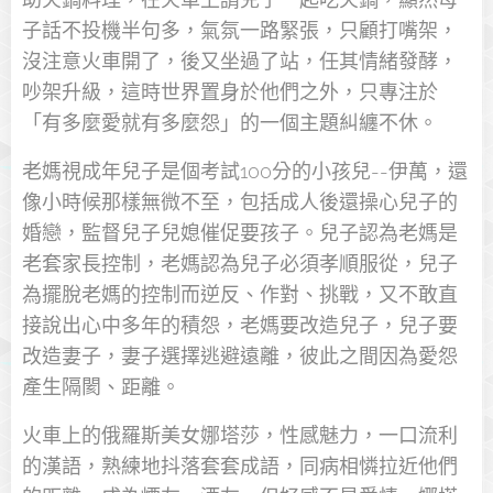
子話不投機半句多，氣氛一路緊張，只顧打嘴架，
沒注意火車開了，後又坐過了站，任其情緒發酵，
吵架升級，這時世界置身於他們之外，只專注於
「有多麼愛就有多麼怨」的一個主題糾纏不休。
老媽視成年兒子是個考試100分的小孩兒--伊萬，還
像小時候那樣無微不至，包括成人後還操心兒子的
婚戀，監督兒子兒媳催促要孩子。兒子認為老媽是
老套家長控制，老媽認為兒子必須孝順服從，兒子
為擺脫老媽的控制而逆反、作對、挑戰，又不敢直
接說出心中多年的積怨，老媽要改造兒子，兒子要
改造妻子，妻子選擇逃避遠離，彼此之間因為愛怨
產生隔閡、距離。
火車上的俄羅斯美女娜塔莎，性感魅力，一口流利
的漢語，熟練地抖落套套成語，同病相憐拉近他們