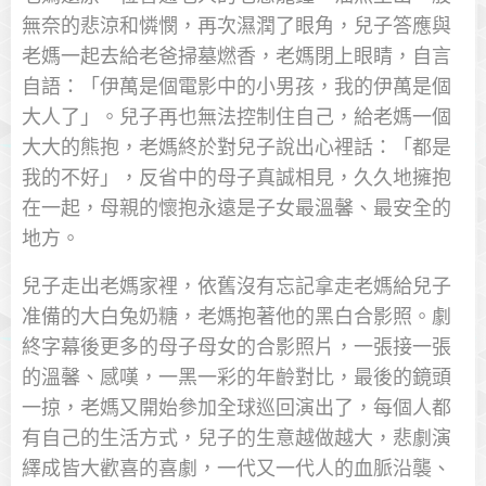
無奈的悲涼和憐憫，再次濕潤了眼角，兒子答應與
老媽一起去給老爸掃墓燃香，老媽閉上眼睛，自言
自語：「伊萬是個電影中的小男孩，我的伊萬是個
大人了」。兒子再也無法控制住自己，給老媽一個
大大的熊抱，老媽終於對兒子說出心裡話：「都是
我的不好」，反省中的母子真誠相見，久久地擁抱
在一起，母親的懷抱永遠是子女最溫馨、最安全的
地方。
兒子走出老媽家裡，依舊沒有忘記拿走老媽給兒子
准備的大白兔奶糖，老媽抱著他的黑白合影照。劇
終字幕後更多的母子母女的合影照片，一張接一張
的溫馨、感嘆，一黑一彩的年齡對比，最後的鏡頭
一掠，老媽又開始參加全球巡回演出了，每個人都
有自己的生活方式，兒子的生意越做越大，悲劇演
繹成皆大歡喜的喜劇，一代又一代人的血脈沿襲、