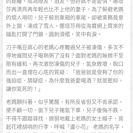
的距離，成為煙友、酒友。但好感不是愛情，娜塔
莎再漂亮再年輕也比不上他的妻子，為了躲避老媽
的煩人嘮叨，兒子躲到車廂的車尾，卻被乘務員意
外上鎖，凍成了雪人，娜塔莎用從淘寶網上買來的
鑰匙打開了門鎖，諷刺滑稽，笑中有淚。
刀子嘴豆腐心的老媽心疼難過兒子被凍傷，多次不
停地催問兒子喝熱粥了沒有？面對老媽的無微不至
剛有緩和，再次激怒凍傷的兒子，氣急敗壞，脫口
而出一直埋在心底的質疑：「我爸就是受夠了你的
強迫症、猜疑症，為什麼我爸愛喝酒？就是壓抑，
讓你氣死的！」
老媽顫抖著，似乎驚醒，有所反省但又不肯承認，
便不顧一切，拋下兒子賭氣下車，兒子後悔不跌，
不得不跟蹤尋找，狼狽地戴上老媽的女士帽子，背
起花裡胡哨的行李，呼喊「盧小花」 老媽的名字，