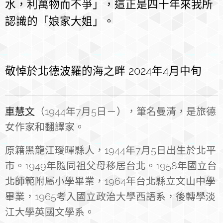
水，利萬物而不爭」，這正是四十年來我所
認識的「娘家大姐」。
敬悼於北德波羅的海之畔 2024年4月中旬
車慧文
（1944年7月5日－），筆名曼清，
是旅德
女作家和翻譯家。
原籍黑龍江璦暉縣人，1944年7月5日出生於北平
市。1949年隨同祖父母移居台北。1958年國立台
北師範附屬小學畢業，1964年台北縣立文山中學
畢業，1965考入國立政治大學西語系，後轉學淡
江大學英國文學系。