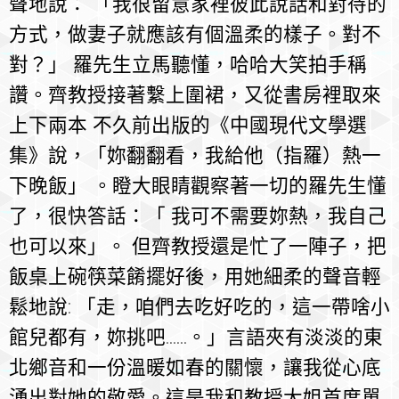
聲地說： 「我很留意家裡彼此說話和對待的
方式，做妻子就應該有個溫柔的樣子。對不
對？」 羅先生立馬聽懂，哈哈大笑拍手稱
讚。齊教授接著繫上圍裙，又從書房裡取來
上下兩本 不久前出版的《中國現代文學選
集》說，「妳翻翻看，我給他（指羅）熱一
下晚飯」 。瞪大眼睛觀察著一切的羅先生懂
了，很快答話：「 我可不需要妳熱，我自己
也可以來」。 但齊教授還是忙了一陣子，把
飯桌上碗筷菜餚擺好後，用她細柔的聲音輕
鬆地說: 「走，咱們去吃好吃的，這一帶啥小
館兒都有，妳挑吧......。」言語夾有淡淡的東
北鄉音和一份溫暖如春的關懷，讓我從心底
湧出對她的敬愛。這是我和教授大姐首度單