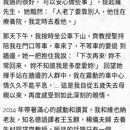
我過的很好， 可以安心做些事 」，提起羅
先生， 她黯然：「人老了要靠別人，他住在
療養院，我定時去看他。」
那天下午，我按時坐公車下山，齊教授堅持
陪我在門口等車，車來了，不等車的要退 到
牆邊，她一把抱住我說：「下次再來! 妳不
常回來， 妳不知道我是多麼愛妳!」 回望她
揮手站在牆邊的人群中，我在震動的車中心
情久久不能平息，…… 這是我自從五歲失去母
親以來，再度感受到如此深刻的親情。
2014 年帶著滿心的感動和讚賞，我和維也納
老友，知名德語譯者王玉麒，楊儀夫婦 去養
生村探望齊教授。所談的話題只有一個 -