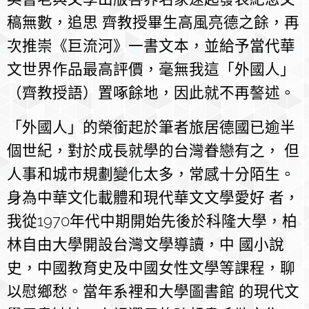
稿無數，追思 齊教授畢生高風亮德之餘，再
次推崇《巨流河》一書文本，並給予當代華
文世界作品最高評價，毫無我這「外國人」
（齊教授語）置啄餘地，因此就不再謷述。
「外國人」的榮銜起於筆者旅居德國已逾半
個世紀，對於成長就學的台灣眷戀有之， 但
人事和城市規劃變化太多，常感十分陌生。
身為中華文化載體和現代華文文學愛好 者，
我從1970年代中期開始先後於科隆大學，柏
林自由大學開設台灣文學導讀，中 國小說
史，中國教育史及中國女性文學等課程，聊
以慰鄉愁。當年系裡和大學圖書館 的現代文