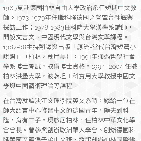
1969夏赴德國柏林自由大學政治系任短期中文教
師。1973-1979年任職科隆德國之聲電台翻譯與
採訪工作；1978-1983任科隆大學漢學系講師，
開設文言文、中國現代文學與台灣文學課程。
1987-88主持翻譯與出版「源流-當代台灣短篇小
說選」（柏林，慕尼黑）。1991年通過哲學社會
學系博士考試，取得博士資格。1994 -2004 任職
柏林洪堡大學，波茨坦工科實用大學教授中國文
學與中國藝術理論等課程。
在台灣就讀淡江文理學院英文系時，嫁給一位在
師大語言中心修習中文的德國青年，隨夫到科
隆，育有二子。現旅居柏林，任柏林中華文化學
會會長。曾參與創辦歐洲華人學會、創辦德國科
隆萊茵區華僑子弟中文班、發起創辦柏林國際佛