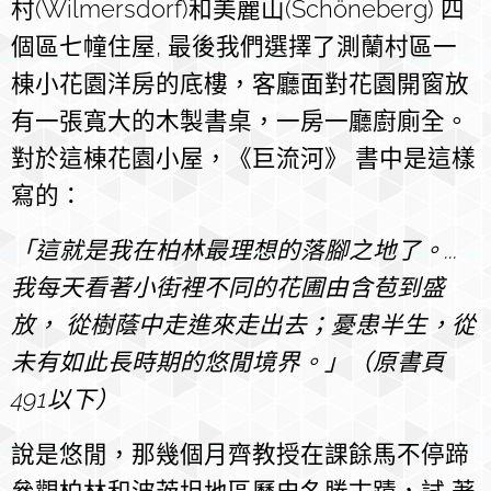
村(Wilmersdorf)和美麗山(Schöneberg) 四
個區七幢住屋, 最後我們選擇了測蘭村區一
棟小花園洋房的底樓，客廳面對花園開窗放
有一張寬大的木製書桌，一房一廳廚廁全。
對於這棟花園小屋，《巨流河》 書中是這樣
寫的：
「這就是我在柏林最理想的落腳之地了。...
我每天看著小街裡不同的花圃由含苞到盛
放， 從樹蔭中走進來走出去；憂患半生，從
未有如此長時期的悠閒境界。」（原書頁
491以下）
說是悠閒，那幾個月齊教授在課餘馬不停蹄