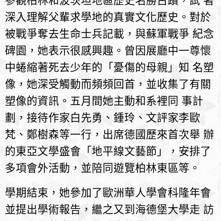
參觀柏林和波茨坦地區歷史名勝古蹟，試 著
深入理解父輩求學地的真實文化歷史。對於
被戰爭奪去生命士兵記載，與蘇軍戰爭 紀念
碑園，她表示很感興趣。曾因展廳中一尊懷
中蜷縮著死去少年的「憂傷的母親」知 名塑
像，她深受觸動而頻頻回首，並收集了有關
塑像的資訊。五月間她主動和系裡同 事計
劃，接待作家白先勇、鍾玲、文評家李歐
梵、鄭樹森等一行，出席德國歷來首次舉 辦
的東亞文學盛會「地平線文藝節」，安排了
多項會外活動，並陪同遊覽柏林東區等。
學期結束，她參加了歐洲華人學會科隆年會
並提出學術報告，繼之又到海德堡大學走 訪