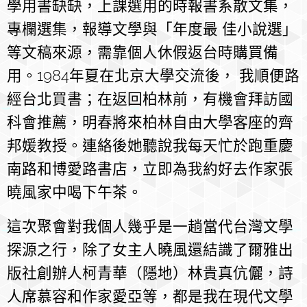
學用書缺缺，上課選用的時報書系散文集，
專欄選集，報導文學與「年度最 佳小說選」
等文稿來源，需靠個人休假返台時購買備
用。1984年夏在北京大學交流後， 我順便路
經台北買書；在返回柏林前，有機會拜訪國
科會推薦，明春將來柏林自由大學客座的齊
邦媛教授。連絡後她聽說我每天忙於跑重慶
南路和博愛路書店，立即為我約好去作家張
曉風家中喝下午茶。
這次聚會對我個人幾乎是一趟當代台灣文學
探源之行，除了女主人曉風還結識了爾雅出
版社創辦人柯青華（隱地）林貴真伉儷，詩
人席慕容和作家愛亞等，都是我在現代文學