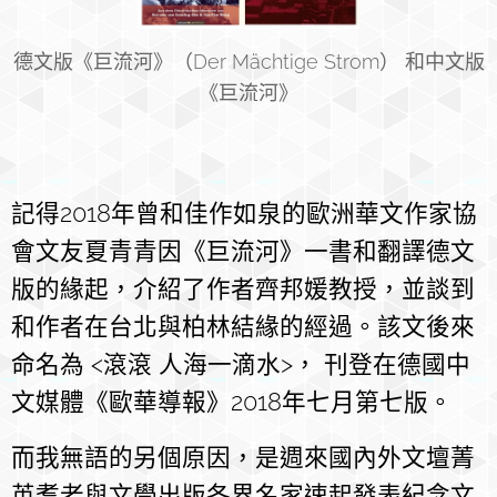
德文版《巨流河》（Der Mächtige Strom） 和中文版
《巨流河》
記得2018年曾和佳作如泉的歐洲華文作家協
會文友夏青青因《巨流河》一書和翻譯德文
版的緣起，介紹了作者齊邦媛教授，並談到
和作者在台北與柏林結緣的經過。該文後來
命名為 <滾滾 人海一滴水>， 刊登在德國中
文媒體《歐華導報》2018年七月第七版。
而我無語的另個原因，是週來國內外文壇菁
英耆老與文學出版各界名家速起發表紀念文