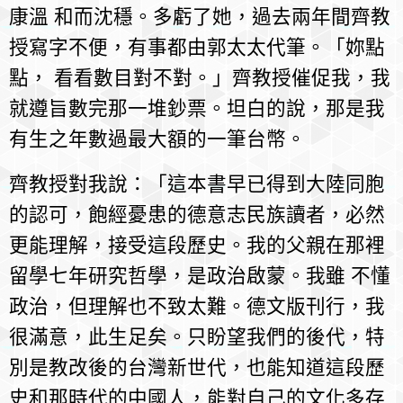
康溫 和而沈穩。多虧了她，過去兩年間齊教
授寫字不便，有事都由郭太太代筆。「妳點
點， 看看數目對不對。」齊教授催促我，我
就遵旨數完那一堆鈔票。坦白的說，那是我
有生之年數過最大額的一筆台幣。
齊教授對我說：「這本書早已得到大陸同胞
的認可，飽經憂患的德意志民族讀者，必然
更能理解，接受這段歷史。我的父親在那裡
留學七年研究哲學，是政治啟蒙。我雖 不懂
政治，但理解也不致太難。德文版刊行，我
很滿意，此生足矣。只盼望我們的後代，特
別是教改後的台灣新世代，也能知道這段歷
史和那時代的中國人，能對自己的文化多存