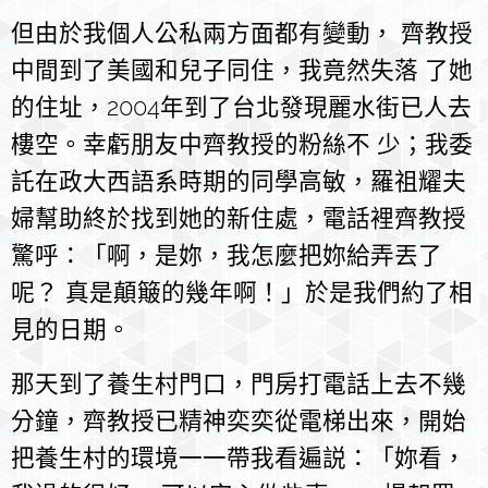
但由於我個人公私兩方面都有變動， 齊教授
中間到了美國和兒子同住，我竟然失落 了她
的住址，2004年到了台北發現麗水街已人去
樓空。幸虧朋友中齊教授的粉絲不 少；我委
託在政大西語系時期的同學高敏，羅祖耀夫
婦幫助終於找到她的新住處，電話裡齊教授
驚呼：「啊，是妳，我怎麼把妳給弄丟了
呢？ 真是顛簸的幾年啊！」於是我們約了相
見的日期。
那天到了養生村門口，門房打電話上去不幾
分鐘，齊教授已精神奕奕從電梯出來，開始
把養生村的環境一一帶我看遍説：「妳看，