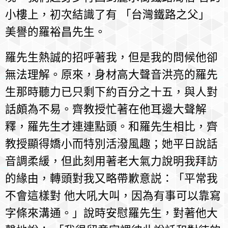
小樓上，初次結識了有 「台灣鐵路之父」
美譽的羅裕昌先生。
羅先生熱誠的招呼著我，但是我的問候他卻
無法理解。原來，身材高大聲音洪亮的羅先
生那時聽力已只剩下約百分之十五，與人對
話頗為不易。齊教授忙著在他耳邊大聲解
釋，羅先生才連連點頭。和羅先生相比，齊
教授顯得嬌小而特別活潑風趣；她平日說話
音調柔緩，但此刻用著老大氣力說明我拜訪
的緣由，轉頭對我又略帶歉意説：「平常我
不會這樣對 他大吼大叫，因為有事可以靠寫
字條來溝通。」說時安慰羅先生，對著他大