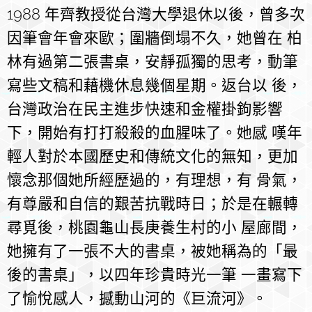
1988 年齊教授從台灣大學退休以後，曾多次
因筆會年會來歐；圍牆倒塌不久，她曾在 柏
林有過第二張書桌，安靜孤獨的思考，動筆
寫些文稿和藉機休息幾個星期。返台以 後，
台灣政治在民主進步快速和金權掛鉤影響
下，開始有打打殺殺的血腥味了。她感 嘆年
輕人對於本國歷史和傳統文化的無知，更加
懷念那個她所經歷過的，有理想，有 骨氣，
有尊嚴和自信的艱苦抗戰時日；於是在輾轉
尋覓後，桃園龜山長庚養生村的小 屋廊間，
她擁有了一張不大的書桌，被她稱為的「最
後的書桌」，以四年珍貴時光一筆 一畫寫下
了愉悅感人，撼動山河的《巨流河》。