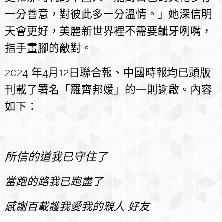
一分善意，對彼此多一分溫情。」她深信明
天會更好，美麗新世界裡不需要齜牙咧嘴，
指手畫腳的敵對。
2024 年4月12日聯合報、中國時報均已頭版
刊載了署名「羅齊邦媛」的一則謝啟。內容
如下：
所信的道我已守住了
當跑的路我已跑盡了
感謝百載護我愛我的親人 好友