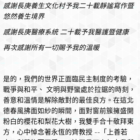
感謝長庚養生文化村予我二十載靜謐寫作暨
悠然養生境界
感謝長庚醫療系統 二十載予我醫護暨健康
再次感謝所有一切賜予我的溫暖
是的，我們的世界正面臨民主制度的考驗，
戰爭與和平、 文明與野蠻處於拉鋸的時刻，
善意和溫情是解除敵對的最佳良方。在這北
德春風拂面如紗的瞬間，面對窗前簇擁盛開
粉白的櫻花和梨花大樹，我雙手合十敬拜東
方，心中悼念著永恆的齊教授 --「上善若