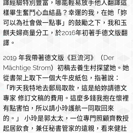
譯經驗特別豐富，哪能輕易放手他人翻譯這
樣畢生奮鬥心血結晶？幸運的我，在她「妳
可以為社會做一點事」的鼓勵之下，我和玉
麒夫婦商量分工，於2016年初著手德文版翻
譯。
2019 年我帶著德文版《巨流河》（Der
Mächtige Strom）初稿去養生村探望她。她
從書架上取下一個大牛皮紙包，指著說：
「昨天我特地去郵局取款，這是給妳請德文
專家 修訂文稿的費用。這麼多錢我抱在懷裡
有點害怕，所以請小玲護航一同取回來
的。」 小玲是郭太太，一位專門照顧齊教授
起居飲食，兼任秘書管家的遠親，看來健壯