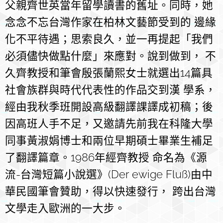
父親齊世英當年留學讀書的舊址。同時，她
念念不忘台灣作家在柏林文藝節受到的 邊緣
化不平待遇；思索良久，並一再提起「我們
必須儘快做點什麼」來應對。說到做到， 不
久齊教授和筆會殷張蘭熙女士就選出14篇具
社會族群與時代代表性的作品交到漢 學系，
經由我秋季班開設高級翻譯課譯成初稿；後
因高班人手不足，又邀請先前我在科隆大學
同事黃淑娟博士和兩位早期碩士畢業生補足
了翻譯篇章。1986年經齊教授 命名為《源
流-台灣短篇小說選》(Der ewige Fluß)由中
華民國筆會贊助，得以快速發行， 跨出台灣
文學走入歐洲的一大步。