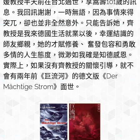
媛教授半天前在台北過世，享嵩壽101歲的訊
息。我回訊謝謝，一時無語，因為事情來得
突兀，卻也並非全然意外。只能告訴她，齊
教授是我來德國生活就業以後，幸運結識的
師友鄉親，她的才賦修養、 奮發包容和勇敢
多情的人生態度，微渺如我確是知德感恩。
實際上，如果沒有齊教授的關懷引導，就不
會有兩年前《巨流河》的德文版《Der
Mächtige Strom》面世。