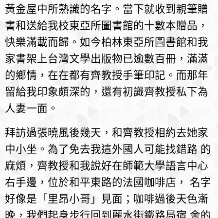
黃金屋中所熟識的名字。當下就收到親筆贈
書和送給我校東亞所圖書館的十數本贈品，
快樂滿載而歸。如今柏林東亞所圖書館和我
家書架上台灣文學出版物已逾數百冊，滿滿
的鄉情，在在都有齊教授手筆印記。而那年
留給我印象頗深的，還有初識齊教授私下為
人妻一面。
拜訪過張曉風後幾天，和齊教授相約去她家
中小坐。為了免去我這外國人可能找錯路 的
麻煩，齊教授和我說好在師範大學語言中心
右手邊，位於和平東路的法國咖啡店， 名字
好像是「里昂小哥」見面；咖啡過後天色漸
晚，我們起身步行回到麗水街鐵路局宿 舍的