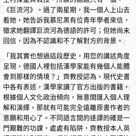
《巨流河》。過了兩星期，我一個人上山去
看她，她告訴我慕尼黑有位青年學者來信，
徵求她翻譯巨流河為德語的許可；但她尚未
回信，因為不認識和不了解對方的背景。
「我其實也想過這段歷史，用您的講述角度
呈現，德國人裡包括漢學家能有幾個人能體
會到那樣的情境？」齊教授認為，現代史書
中各有表述，漢學家讀了官方出版的書籍，
根據個人文化政治傾向，無意間匯入個人理
解和演繹，那就有可能完全遠離原書作者的
意願和用心了。不同語言間的迻譯的確是一
門艱難的功課，處處有陷阱，齊教授本人英