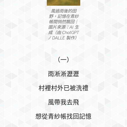
風過雨後的田
野，記憶在青紗
帳間悄然飄回｜
圖片來源：AI 生
成（由 ChatGPT
/ DALL·E 製作）
（一）
雨淅淅瀝瀝
村裡村外已被洗禮
風帶我去飛
想從青紗帳找回記憶