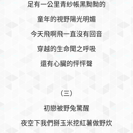
足有一公里青紗帳黑黝黝的
童年的視野陽光明媚
今天飛啊飛一直沒有回音
穿越的生命聞之呼吸
還有心臟的怦怦聲
（三）
初戀被野兔驚醒
夜空下我們掰玉米挖紅薯做野炊