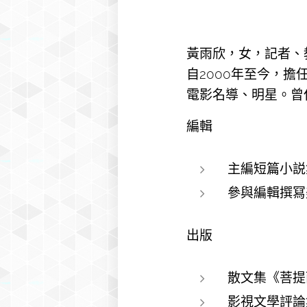
黃雨欣，女，記者、教
自2000年至今，
電影名導、明星。曾
編輯
主編短篇小説
參與編輯撰冩
出版
散文集《菩提
影視文學評論