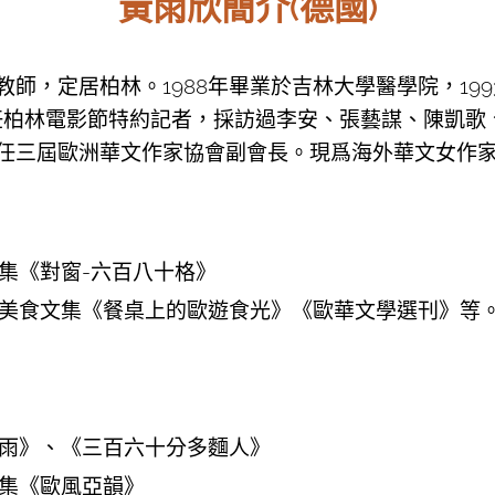
黃雨欣簡介(德國)
師，定居柏林。1988年畢業於吉林大學醫學院，19
擔任柏林電影節特約記者，採訪過李安、張藝謀、陳凱歌
任三屆歐洲華文作家協會副會長。現爲海外華文女作
集《對窗-六百八十格》
美食文集《餐桌上的歐遊食光》《歐華文學選刊》等
雨》、《三百六十分多麵人》
集《歐風亞韻》