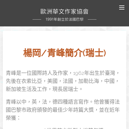
歐洲華文作家協會
1991年創立於法國巴黎
楊岡/青峰
簡介
(瑞士)
青峰是一位國際詩人及作家，1962年出生於臺灣，
先後在衣索比亞，美國，法國，加勒比海，中國，
新加坡生活及工作，現長居瑞士。
青峰以中，英，法，德四種語言寫作。他曾獲得法
國巴黎市政府頒發的最佳少年詩篇大獎，並在近年
榮獲：