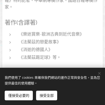
報》特約記者、中華網專欄作家、國語日報專欄作
家。
著作(含譯著)
《樂迷賞樂-歐洲古典到近代音樂》
《法蘭茲的戀愛故事》
《消逝的德國人》
《法蘭茲踢足球》等。
我們使用了 cookies 來確保我們網站的運作正常與安全性，並為您
提供最佳的使用體驗。
© 2022 歐洲華文作家協會官方網頁。 版權所有。
僅接受必要的
接受全部
由
Webnode
提供技術支援
Cookies