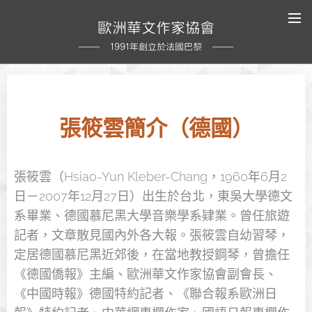
歐洲華文作家協會
1991年創立於法國巴黎
張筱雲
簡介
（德國）
張筱雲（Hsiao-Yun Kleber-Chang，1960年6月2
日－2007年12月27日）出生於台北，東吳大學德文
系畢業、德國慕尼黑大學音樂學系肄業。曾任旅遊
記者，文章散見國內外各大報。張筱雲自幼習琴，
定居德國慕尼黑近郊後，在當地教授鋼琴，曾擔任
《德國僑報》主編、歐洲華文作家協會副會長、
《中國時報》德國特約記者、《聯合報系歐洲日